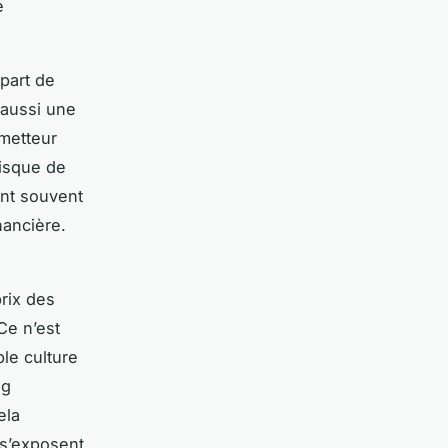
e
part de
 aussi une
émetteur
risque de
ent souvent
nancière.
rix des
 Ce n’est
le culture
ng
ela
s’exposent