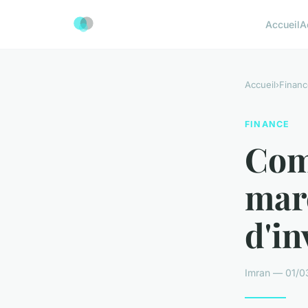
Accueil
A
Accueil
›
Financ
FINANCE
Com
marc
d'in
Imran — 01/0