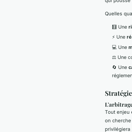
qui pousse 
Quelles qua
🧮 Une
r
⚡ Une
ré
💻 Une
m
⚖️ Une c
🔄 Une
c
réglemen
Stratégie
L'arbitrage
Tout enjeu 
on cherche 
privilégiera