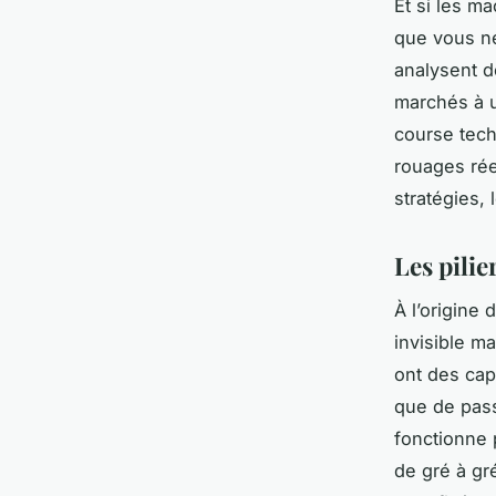
Et si les m
que vous ne
analysent d
marchés à u
course tech
rouages rée
stratégies, 
Les pili
À l’origine
invisible m
ont des capi
que de pass
fonctionne 
de gré à gré