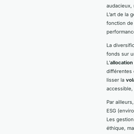
audacieux, 
L’art de la 
fonction de 
performanc
La diversifi
fonds sur un
L’
allocation
différentes
lisser la
vola
accessible,
Par ailleur
ESG (enviro
Les gestion
éthique, mai