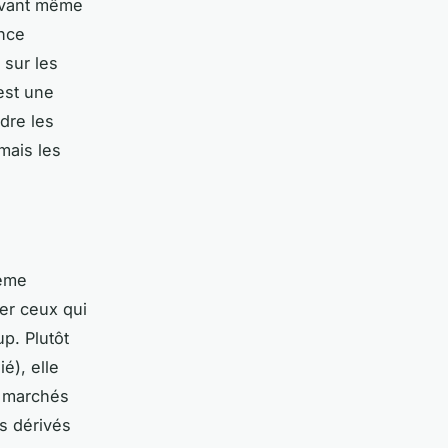
 avant même
ence
 sur les
est une
dre les
mais les
tème
ier ceux qui
up. Plutôt
é), elle
u marchés
ts dérivés