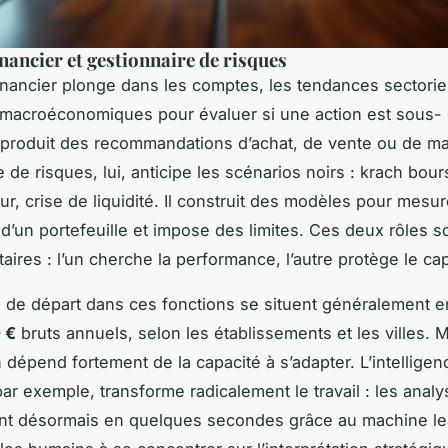
inancier et gestionnaire de risques
financier plonge dans les comptes, les tendances sectoriel
 macroéconomiques pour évaluer si une action est sous-
l produit des recommandations d’achat, de vente ou de ma
 de risques, lui, anticipe les scénarios noirs : krach boursie
ur, crise de liquidité. Il construit des modèles pour mesur
 d’un portefeuille et impose des limites. Ces deux rôles s
ires : l’un cherche la performance, l’autre protège le capi
s de départ dans ces fonctions se situent généralement 
 €
bruts annuels, selon les établissements et les villes. M
 dépend fortement de la capacité à s’adapter. L’intelligen
, par exemple, transforme radicalement le travail : les anal
nt désormais en quelques secondes grâce au machine le