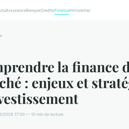
ctu
Assurance
Banque
Credits
Finance
Immobilier
e
prendre la finance 
hé : enjeux et straté
vestissement
3/2026 17:00 — 10 min de lecture