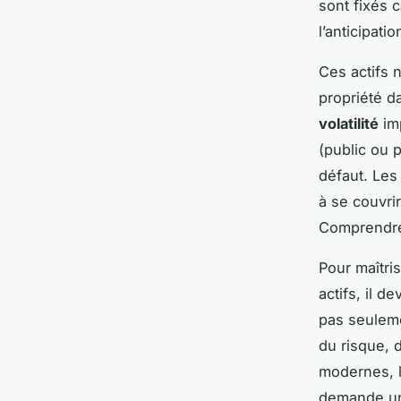
sont fixés c
l’anticipati
Ces actifs 
propriété d
volatilité
imp
(public ou 
défaut. Les
à se couvri
Comprendre 
Pour maîtri
actifs, il d
pas seuleme
du risque, d
modernes, l
demande un