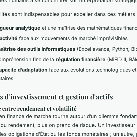
les humains à se concentrer sur l’interprétation stratégiq
lités sont indispensables pour exceller dans ces métiers 
igueur analytique
et une maîtrise des mathématiques financ
activité
face aux mouvements de marché imprévisibles
aîtrise des outils informatiques
(Excel avancé, Python, B
ompréhension fine de la
régulation financière
(MiFID II, Bâle
apacité d’adaptation
face aux évolutions technologiques et
taires
s d’investissement et gestion d'actifs
 entre rendement et volatilité
en finance de marché tourne autour d’un dilemme fondame
du rendement, plus on prend de risque. Un investisseur
 les obligations d’État ou les fonds monétaires ; un autre, 