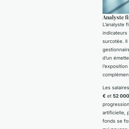
Analyste f
L’analyste 
indicateurs
surcotée. I
gestionnaire
d’un émette
l’exposition
complémenta
Les salaire
€
et
52 000
progression
artificielle
fonds se fo