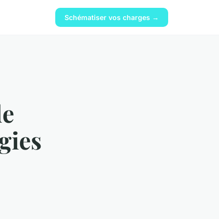
Schématiser vos charges →
de
gies