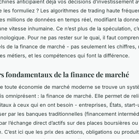
achines anticipaient déjà vos décisions d’investissement
 les formuliez ? Les algorithmes de trading haute fréqu
es millions de données en temps réel, modifiant la donne
ne vitesse inhumaine. Ce n’est plus de la spéculation, c’
nologique. Pour ne pas rester sur le quai, il faut compren
ls de la finance de marché - pas seulement les chiffres, 
les métiers, et les compétences qui font la différence.
ers fondamentaux de la finance de marché
 de toute économie de marché moderne se trouve un sys
ais omniprésent : la finance de marché. Elle permet de rel
taux à ceux qui en ont besoin - entreprises, États, start-
er par les banques traditionnelles (financement intermédi
par l’échange direct d’actifs sur des places boursières o
. C’est ici que les prix des actions, obligations ou produi