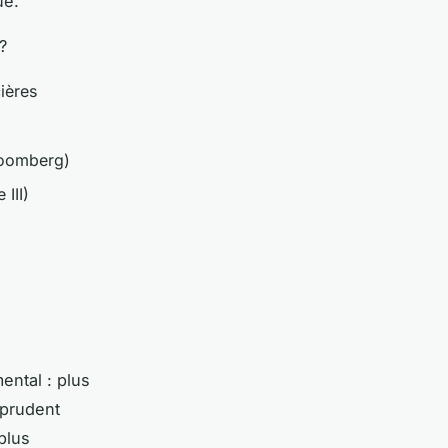
ue.
?
ières
loomberg)
 III)
ntal : plus
 prudent
plus