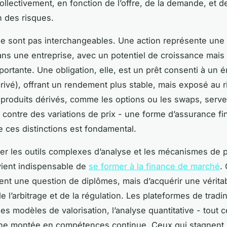
ollectivement, en fonction de l’offre, de la demande, et d
on des risques.
ne sont pas interchangeables. Une action représente une 
ans une entreprise, avec un potentiel de croissance mais
ortante. Une obligation, elle, est un prêt consenti à un 
privé), offrant un rendement plus stable, mais exposé au 
 produits dérivés, comme les options ou les swaps, serv
r contre des variations de prix - une forme d’assurance fi
ces distinctions est fondamental.
ser les outils complexes d’analyse et les mécanismes de p
evient indispensable de
se former à la finance de marché
.
nt une question de diplômes, mais d’acquérir une véritab
e l’arbitrage et de la régulation. Les plateformes de tradi
es modèles de valorisation, l’analyse quantitative - tout c
e montée en compétences continue. Ceux qui stagnent 