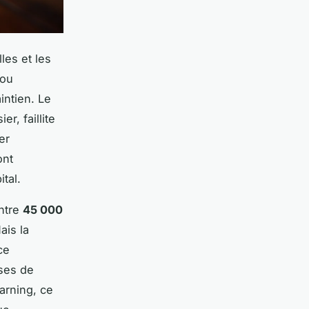
les et les
 ou
intien. Le
r, faillite
er
ont
tal.
entre
45 000
ais la
ce
yses de
arning, ce