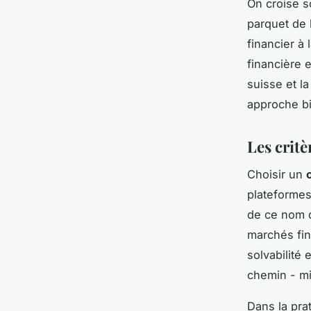
On croise s
parquet de l
financier à
financière e
suisse et l
approche bi
Les critè
Choisir un
plateformes
de ce nom d
marchés fin
solvabilité
chemin - mi
Dans la prat