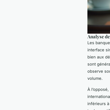
Analyse de
Les banques
interface s
bien aux dé
sont généra
observe sou
volume.
À l’opposé,
internation
inférieurs 