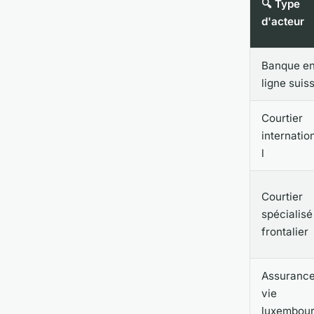
🔍 Type
d'acteur
Banque e
ligne suis
Courtier
internatio
l
Courtier
spécialisé
frontalier
Assuranc
vie
luxembou