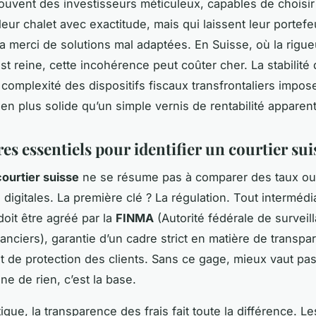
ouvent des investisseurs méticuleux, capables de choisi
eur chalet avec exactitude, mais qui laissent leur portefeu
 la merci de solutions mal adaptées. En Suisse, où la rigue
st reine, cette incohérence peut coûter cher. La stabilité
a complexité des dispositifs fiscaux transfrontaliers impos
en plus solide qu’un simple vernis de rentabilité apparen
res essentiels pour identifier un courtier sui
courtier suisse
ne se résume pas à comparer des taux ou
 digitales. La première clé ? La régulation. Tout intermédi
oit être agréé par la
FINMA
(Autorité fédérale de surveil
anciers), garantie d’un cadre strict en matière de transpa
 et de protection des clients. Sans ce gage, mieux vaut pa
ne de rien, c’est la base.
ique, la transparence des frais fait toute la différence. Le