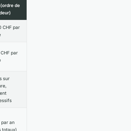
 (ordre de
deur)
0 CHF par
e
 CHF par
e
s sur
re,
ent
essifs
 par an
s totaux)