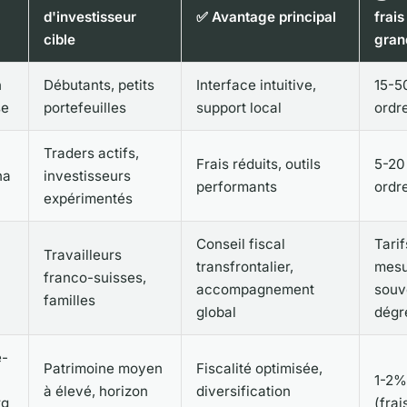
d'investisseur
✅ Avantage principal
frais
cible
gran
n
Débutants, petits
Interface intuitive,
15-5
se
portefeuilles
support local
ordr
Traders actifs,
Frais réduits, outils
5-20
na
investisseurs
performants
ordr
expérimentés
Conseil fiscal
Tarif
Travailleurs
transfrontalier,
mesu
franco-suisses,
accompagnement
souv
familles
global
dégr
e-
Patrimoine moyen
Fiscalité optimisée,
1-2%
à élevé, horizon
diversification
rg
(frai