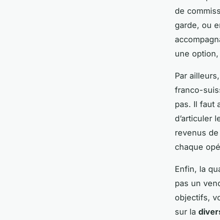
de commissi
garde, ou e
accompagnat
une option,
Par ailleurs
franco-suis
pas. Il faut
d’articuler
revenus de 
chaque opér
Enfin, la q
pas un vend
objectifs, v
sur la
diver