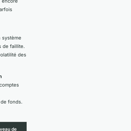
u encore
arfois
n système
de faillite.
latilité des
n
 comptes
 de fonds.
iveau de