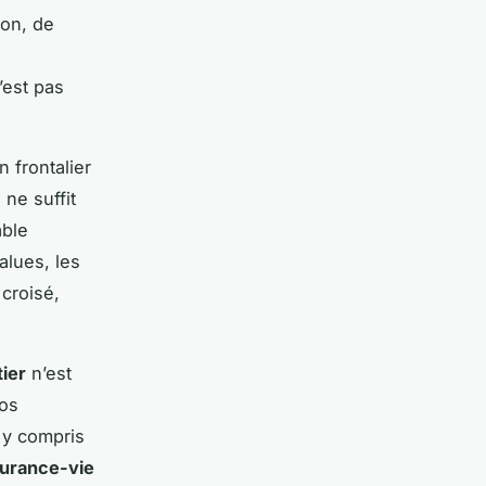
ion, de
’est pas
n frontalier
ne suffit
able
alues, les
 croisé,
ier
n’est
vos
, y compris
urance-vie