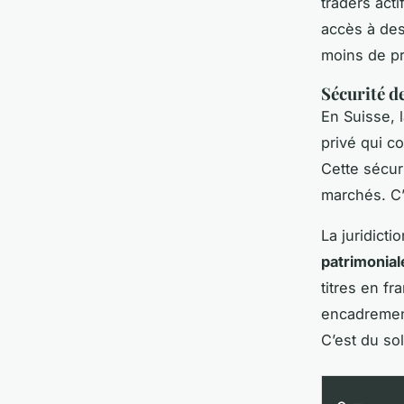
traders act
accès à des
moins de pr
Sécurité d
En Suisse, 
privé qui c
Cette sécuri
marchés. C’e
La juridicti
patrimonial
titres en f
encadrement
C’est du so