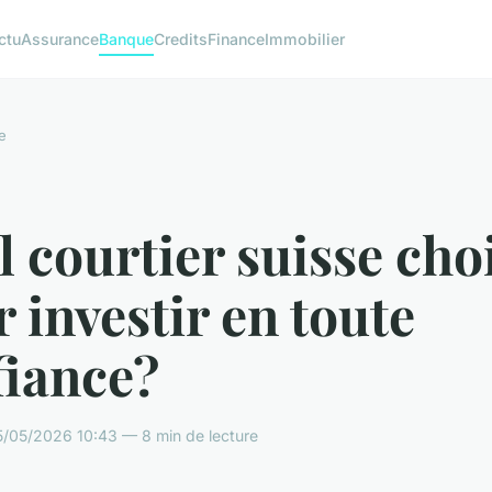
ctu
Assurance
Banque
Credits
Finance
Immobilier
e
 courtier suisse cho
 investir en toute
fiance?
5/05/2026 10:43 — 8 min de lecture