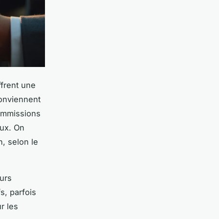
ffrent une
conviennent
commissions
aux. On
n, selon le
eurs
s, parfois
r les