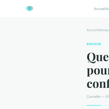
Accueil
A
Accueil
›
Banqu
BANQUE
Quel
pour
con
Corneille — 0