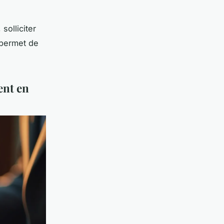
solliciter
permet de
ent en