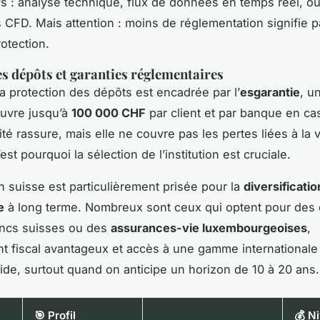
ifs : analyse technique, flux de données en temps réel, o
 CFD. Mais attention : moins de réglementation signifie p
otection.
es dépôts et garanties réglementaires
la protection des dépôts est encadrée par l’
esgarantie
, u
ouvre jusqu’à
100 000 CHF
par client et par banque en cas 
té rassure, mais elle ne couvre pas les pertes liées à la vo
st pourquoi la sélection de l’institution est cruciale.
on suisse est particulièrement prisée pour la
diversificatio
e
à long terme. Nombreux sont ceux qui optent pour des
rancs suisses ou des
assurances-vie luxembourgeoises
,
 fiscal avantageux et accès à une gamme internationale
lide, surtout quand on anticipe un horizon de 10 à 20 ans.
🎯 Profil
💰 N