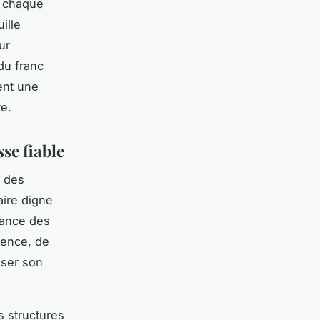
r chaque
ille
ur
 du franc
ent une
te.
sse fiable
 des
aire digne
lance des
rence, de
sser son
s structures